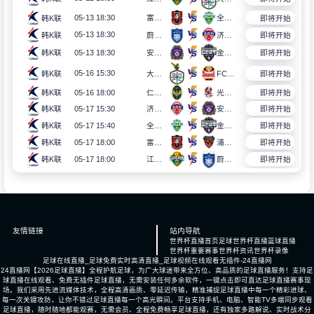
05-13 18:30
富川FC
全北现代
韩K联
即将开始
05-13 18:30
韩K联
蔚山HD
济州SK FC
即将开始
05-13 18:30
韩K联
安养FC
金泉尚武
即将开始
05-16 15:30
韩K联
大田市民
FC首尔
即将开始
05-16 18:00
韩K联
仁川联
光州FC
即将开始
05-17 15:30
韩K联
济州SK FC
安养FC
即将开始
05-17 15:40
韩K联
全北现代
金泉尚武
即将开始
05-17 18:00
富川FC
浦项铁人
韩K联
即将开始
05-17 18:00
韩K联
江原FC
蔚山HD
即将开始
友情链接
站内导航
世界杯直播首页
足球世界杯直播
篮球直播
世界杯重要赛事
世界杯资讯
世界杯录像
足球在线直播_足球免费实时高清直播_足球视频在线观看无插件-24直播网
24直播网【2026足球直播】全程护航足球，为广大球迷带来全方位、高品质的足球直播服务！支持足
球直播在线观看、免费无插件足球直播，无需安装任何多余软件，一键点击即可直达足球直播赛事现
场。我们采用先进流媒体技术，全程高清画质、零延迟传输，精准捕捉足球直播中每一个精彩进球、
每一次关键攻防，让你不错过足球直播每一个高光瞬间。平台支持手机、电脑、智能TV多端同步观看
足球直播，随时随地都能观赛，无需会员、全程免费畅享足球直播，还有独家多路解说、实时战术分