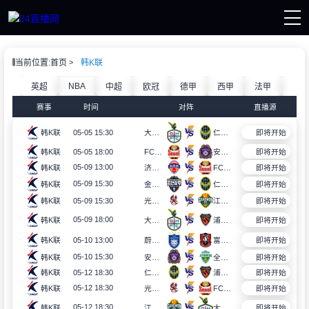
直播首页
当前位置:
首页
韩K联
界杯直播
直播
NBA
英超
中超
欧冠
德甲
西甲
法甲
意甲
重要赛事
赛事
时间
对阵
直播源
杯资讯
杯录像
05-05 15:30
韩K联
大田市民
仁川联
即将开始
05-05 18:00
韩K联
FC首尔
安养FC
即将开始
05-09 13:00
韩K联
济州SK FC
FC首尔
即将开始
05-09 15:30
韩K联
金泉尚武
仁川联
即将开始
05-09 15:30
韩K联
光州FC
江原FC
即将开始
05-09 18:00
韩K联
大田市民
浦项铁人
即将开始
05-10 13:00
富川FC
韩K联
蔚山HD
即将开始
05-10 15:30
韩K联
安养FC
全北现代
即将开始
05-12 18:30
韩K联
仁川联
浦项铁人
即将开始
05-12 18:30
韩K联
光州FC
FC首尔
即将开始
05-12 18:30
韩K联
江原FC
大田市民
即将开始